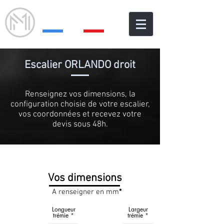
Metal & Maison
Escalier ORLANDO droit
Renseignez vos dimensions, la
configuration choisie de votre escalier,
vos coordonnées et recevez votre
devis sous 48h.
Vos dimensions
A renseigner en mm
*
Longueur
Largeur
trémie
trémie