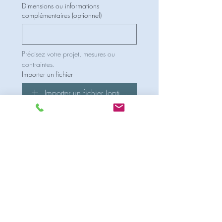
Dimensions ou informations
complémentaires (optionnel)
Précisez votre projet, mesures ou 
contraintes.
Importer un fichier
Importer un fichier (optionnel)
Plan, croquis, photo, inspiration
Recevoir mon estimation